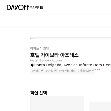
숙소
아티클
아파트식 호텔
호텔 가이보타 아조레스
Hotel Gaivota Azores
Ponta Delgada, Avenida Infante Dom Henr
Beta
#
마리나뷰
#
사막여행
#
수상액티비티
#
청량한오션뷰
객실 선택