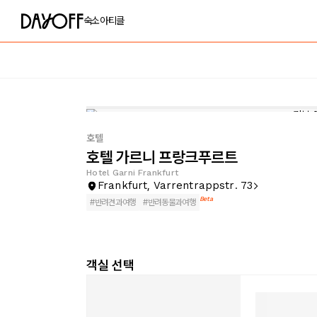
숙소
아티클
호텔
호텔 가르니 프랑크푸르트
Hotel Garni Frankfurt
Frankfurt, Varrentrappstr. 73
Beta
#
반려견과여행
#
반려동물과여행
객실 선택