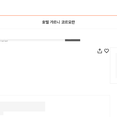
호텔 가르니 코르모란
1
/
34