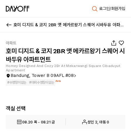
로그인/회원가입
호미 디지드 & 코지 2BR 앳 메카르왕기 스퀘어 시바두유 아파트먼트
1
/
24
아파트
호미 디지드 & 코지 2BR 앳 메카르왕기 스퀘어 시
바두유 아파트먼트
Homey Designed And Cozy 2Br At Mekarwangi Square Cibaduyut
Apartment
Bandung, Tower B 09AFL #08
Beta
#
수영장이있는
#
야외수영장이있는
객실 선택
08.20 목 - 08.21 금
성인 2, 아동 0