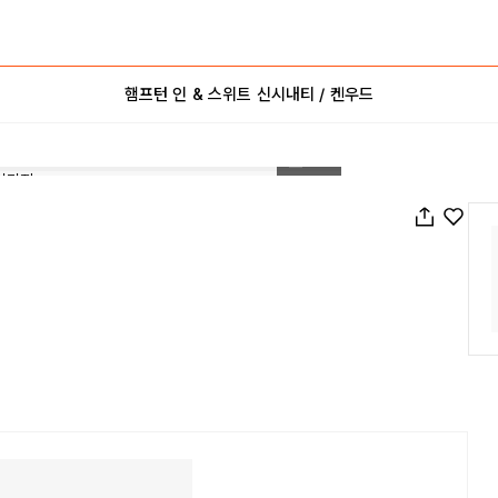
햄프턴 인 & 스위트 신시내티 / 켄우드
1
/
69