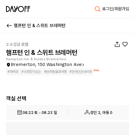
로그인/회원가입
햄프턴 인 & 스위트 브레머턴
1
/
40
2.5성급 호텔
햄프턴 인 & 스위트 브레머턴
Hampton Inn & Suites Bremerton
Bremerton, 150 Washington Ave
Beta
#
하버뷰
#
수영장이있는
#
반려동물과여행
#
한국인은바비큐
객실 선택
08.22 토 - 08.23 일
성인 2, 아동 0