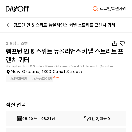
로그인/회원가입
햄프턴 인 & 스위트 뉴올리언스 커낼 스트리트 프렌치 쿼터
1
/
74
2.5성급 호텔
햄프턴 인 & 스위트 뉴올리언스 커낼 스트리트 프
렌치 쿼터
Hampton Inn & Suites New Orleans Canal St. French Quarter
New Orleans, 1300 Canal Street
Beta
#
반려견과여행
#
반려동물과여행
객실 선택
08.20 목 - 08.21 금
성인 2, 아동 0