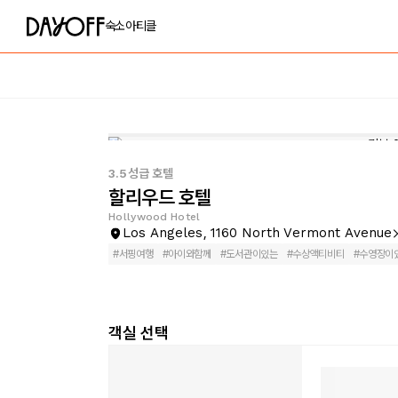
숙소
아티클
3.5성급 호텔
할리우드 호텔
Hollywood Hotel
Los Angeles, 1160 North Vermont Avenue
#
서핑여행
#
아이와함께
#
도서관이있는
#
수상액티비티
#
수영장이
객실 선택