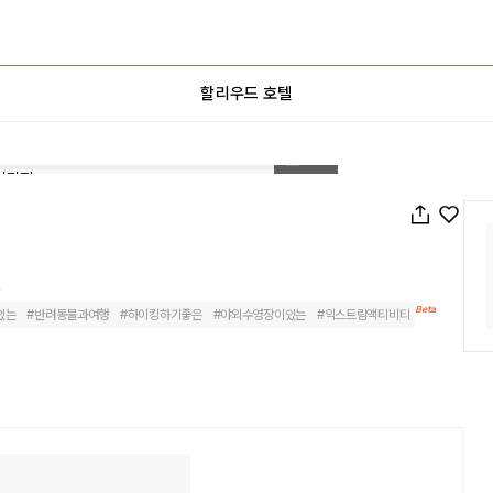
할리우드 호텔
1
/
68
Beta
있는
#
반려동물과여행
#
하이킹하기좋은
#
야외수영장이있는
#
익스트림액티비티