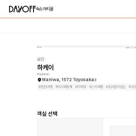
숙소
아티클
료칸
하케이
Hakkei
Maniwa, 1572 Toyosaka
#
온천여행
#
아이와함께
#
리버뷰
#
스키여행
#
도서관이있는
#
수
객실 선택