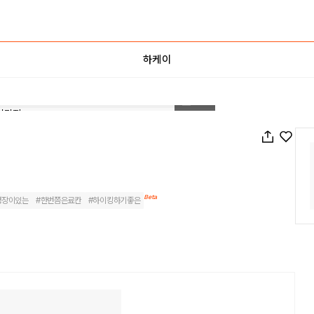
하케이
1
/
59
Beta
영장이있는
#
한번쯤은료칸
#
하이킹하기좋은