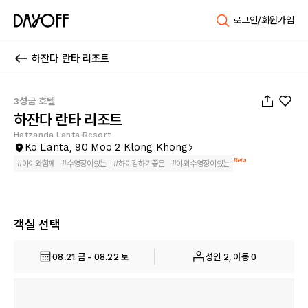
로그인/회원가입
하잔다 란타 리조트
1
/
77
3성급 호텔
하잔다 란타 리조트
Hatzanda Lanta Resort
Ko Lanta, 90 Moo 2 Klong Khong
Beta
#
아이와함께
#
수영장이있는
#
하이킹하기좋은
#
야외수영장이있는
객실 선택
08.21 금 - 08.22 토
성인 2, 아동 0