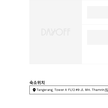
숙소위치
Tangerang, Tower A FL12 #9 Jl. MH. Thamrin
지