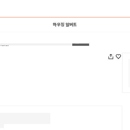
하우징 알버트
1
/
25