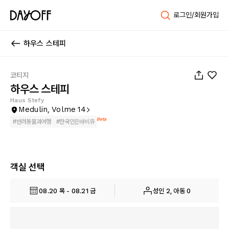
로그인/회원가입
하우스 스테피
1
/
33
코티지
하우스 스테피
Haus Stefy
Medulin, Volme 14
Beta
#
반려동물과여행
#
한국인은바비큐
객실 선택
08.20 목 - 08.21 금
성인 2, 아동 0