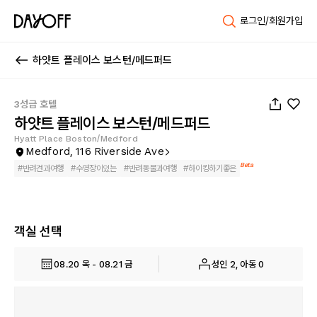
로그인/회원가입
하얏트 플레이스 보스턴/메드퍼드
1
/
44
3성급 호텔
하얏트 플레이스 보스턴/메드퍼드
Hyatt Place Boston/Medford
Medford, 116 Riverside Ave
Beta
#
반려견과여행
#
수영장이있는
#
반려동물과여행
#
하이킹하기좋은
객실 선택
08.20 목 - 08.21 금
성인 2, 아동 0