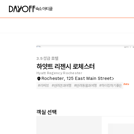
숙소
아티클
3.5성급 호텔
하얏트 리젠시 로체스터
Hyatt Regency Rochester
Rochester, 125 East Main Street
Beta
#
리버뷰
#
반려견과여행
#
반려동물과여행
#
하이킹하기좋은
객실 선택