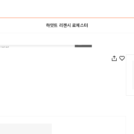
하얏트 리젠시 로체스터
1
/
37