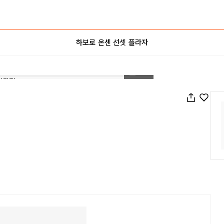
하보로 온센 선셋 플라자
1
/
20