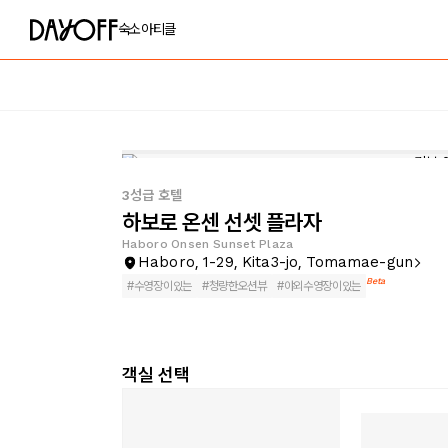
숙소
아티클
3성급 호텔
하보로 온센 선셋 플라자
Haboro Onsen Sunset Plaza
Haboro, 1-29, Kita3-jo, Tomamae-gun
Beta
#
수영장이있는
#
청량한오션뷰
#
야외수영장이있는
객실 선택