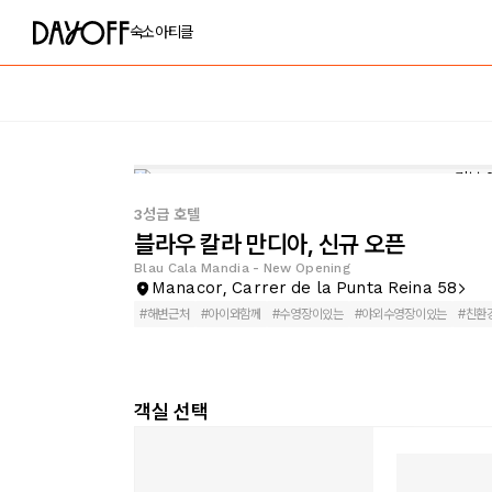
숙소
아티클
3성급 호텔
블라우 칼라 만디아, 신규 오픈
Blau Cala Mandia - New Opening
Manacor, Carrer de la Punta Reina 58
#
해변근처
#
아이와함께
#
수영장이있는
#
야외수영장이있는
#
친환
객실 선택