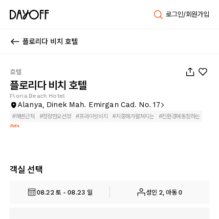
로그인/회원가입
플로리다 비치 호텔
1
/
21
호텔
플로리다 비치 호텔
Floria Beach Hotel
Alanya, Dinek Mah. Emirgan Cad. No. 17
#
해변근처
#
청량한오션뷰
#
프라이빗비치
#
지중해가펼쳐지는
#
친환경에동참하는
Beta
객실 선택
08.22 토 - 08.23 일
성인 2, 아동 0