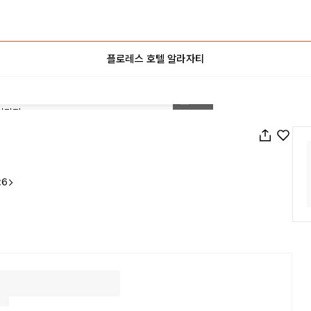
플로레스 호텔 알라자티
1
/
65
:6