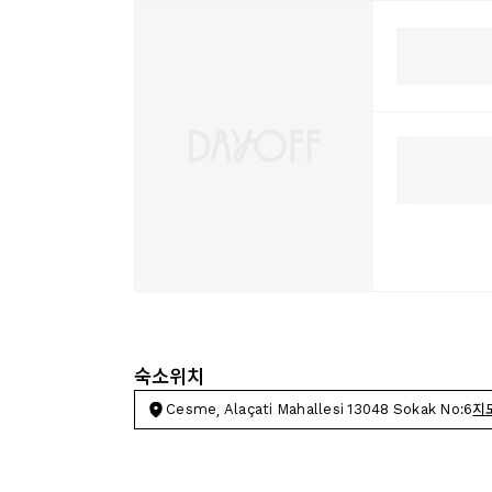
숙소위치
Cesme, Alaçati Mahallesi 13048 Sokak No:6
지