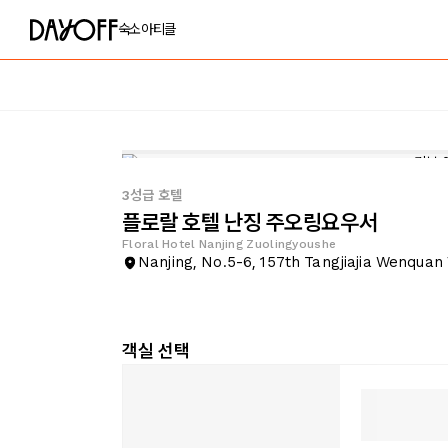
숙소
아티클
3성급 호텔
플로랄 호텔 난징 주오링요우서
Floral Hotel Nanjing Zuolingyoushe
Nanjing, No.5-6, 157th Tangjiajia Wenquan 
객실 선택