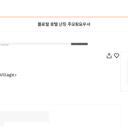
플로랄 호텔 난징 주오링요우서
1
/
45
Village