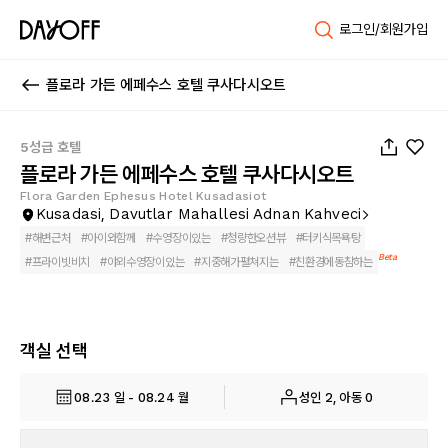
로그인/회원가입
플로라 가든 에페수스 호텔 쿠사다시오트
1
/
106
5성급 호텔
플로라 가든 에페수스 호텔 쿠사다시오트
Flora Garden Ephesus Hotel Kusadasiot
Kusadasi, Davutlar Mahallesi Adnan Kahveci
#
해변근처
#
아이와함께
#
수영장이있는
#
청량한오션뷰
#
터키식목욕탕
Beta
#
프라이빗비치
#
야외수영장이있는
#
지중해가펼쳐지는
#
친환경에동참하는
객실 선택
08.23 일 - 08.24 월
성인 2, 아동 0