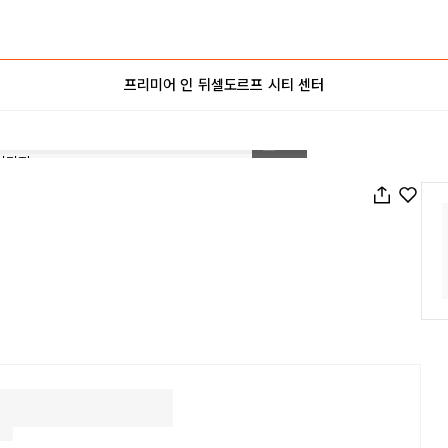
프리미어 인 뒤셀도르프 시티 센터
1
/
18