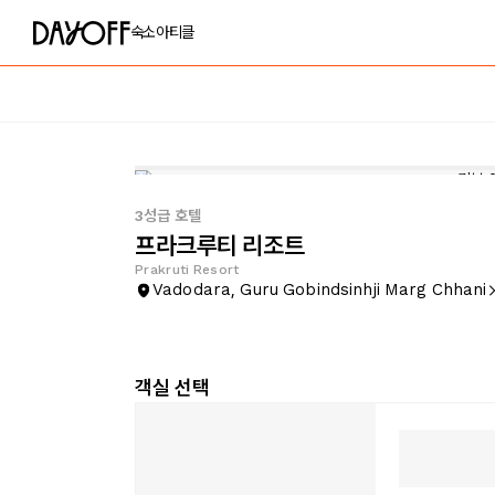
숙소
아티클
3성급 호텔
프라크루티 리조트
Prakruti Resort
Vadodara, Guru Gobindsinhji Marg Chhani
객실 선택