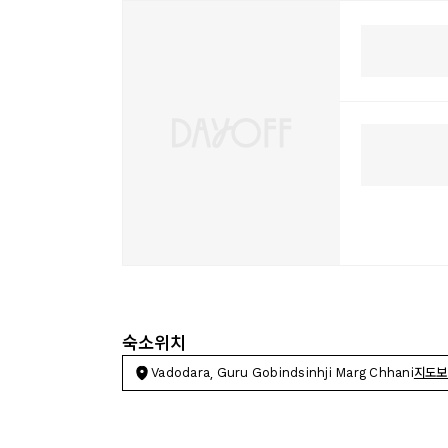
숙소위치
Vadodara, Guru Gobindsinhji Marg Chhani
지도보