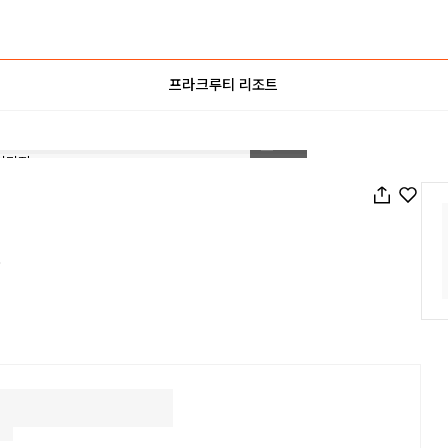
프라크루티 리조트
1
/
27