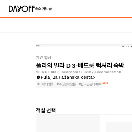
숙소
아티클
개인 별장
풀라의 빌라 D 3-베드룸 럭셔리 숙박
Villa D Pula 3-bedrooms Luxury Accomodation
Pula, 2a Fažanska cesta
Beta
#
아이와함께
#
수영장이있는
#
한국인은바비큐
객실 선택