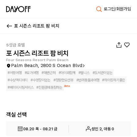
로그인/회원가입
포 시즌스 리조트 팜 비치
1
/
46
5성급 호텔
포 시즌스 리조트 팜 비치
Four Seasons Resort Palm Beach
Palm Beach, 2800 S Ocean Blvd
#
서핑여행
#
요가여행
#
해변근처
#
아이와함께
#
웰니스
#
도서관이있는
#
수상액티비티
#
수영장이있는
#
청량한오션뷰
#
반려동물과여행
#
하이킹하기좋은
Beta
#
베이비시팅서비스
#
친환경에동참하는
객실 선택
08.20 목 - 08.21 금
성인 2, 아동 0