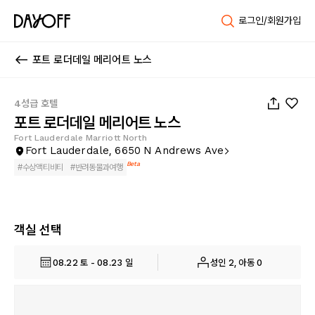
로그인/회원가입
포트 로더데일 메리어트 노스
1
/
44
4성급 호텔
포트 로더데일 메리어트 노스
Fort Lauderdale Marriott North
Fort Lauderdale, 6650 N Andrews Ave
Beta
#
수상액티비티
#
반려동물과여행
객실 선택
08.22 토 - 08.23 일
성인 2, 아동 0