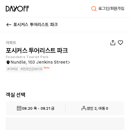
로그인/회원가입
포시커스 투어리스트 파크
1
/
20
아파트
포시커스 투어리스트 파크
Fossickers Tourist Park
Nundle, 103 Jenkins Street
Beta
#
리버뷰
#
한국인은바비큐
객실 선택
08.20 목 - 08.21 금
성인 2, 아동 0