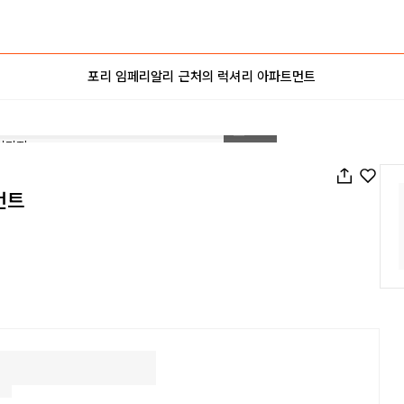
포리 임페리알리 근처의 럭셔리 아파트먼트
1
/
40
먼트