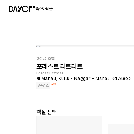
숙소
아티클
2성급 호텔
포레스트 리트리트
Forest Retreat
Manali, Kullu - Naggar - Manali Rd Aleo
Beta
#
숲캉스
객실 선택