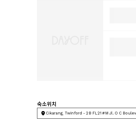
숙소위치
Cikarang, Twinford - 2B FL21 #M Jl. O C Boule