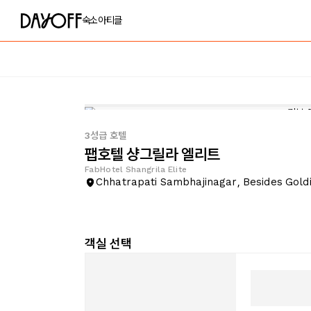
숙소
아티클
3성급 호텔
팹호텔 샹그릴라 엘리트
FabHotel Shangrila Elite
Chhatrapati Sambhajinagar, Besides Goldie
객실 선택