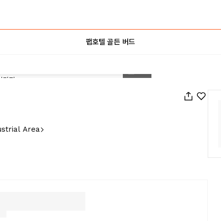
팹호텔 골든 버드
1
/
42
strial Area