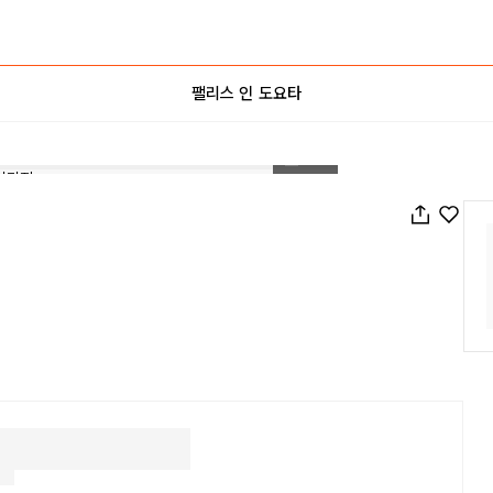
팰리스 인 도요타
1
/
50