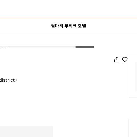
팔마리 부티크 호텔
1
/
114
istrict