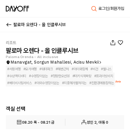
로그인/회원가입
팔로마 오렌다 - 올 인클루시브
1
/
39
리조트
팔로마 오렌다 - 올 인클루시브
Paloma Orenda - All inclusive
Manavgat, Sorgun Mahallesi, Acisu Mevkii
#
서핑여행
#
요가여행
#
워터파크
#
해변근처
#
아이와함께
#
비건
#
웰니스
#
수상액티비티
#
수영장이있는
#
청량한오션뷰
#
터키식목욕탕
#
프라이빗비치
Beta
#
베이비시팅서비스
#
야외수영장이있는
#
지중해가펼쳐지는
#
친환경에동참하는
객실 선택
08.20 목 - 08.21 금
성인 2, 아동 0