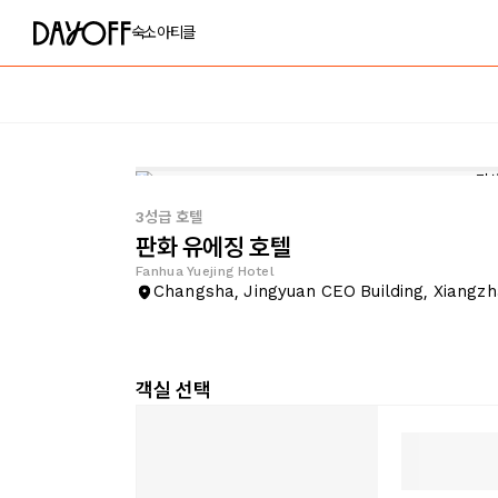
숙소
아티클
3성급 호텔
판화 유에징 호텔
Fanhua Yuejing Hotel
Changsha, Jingyuan CEO Building, Xiangz
객실 선택