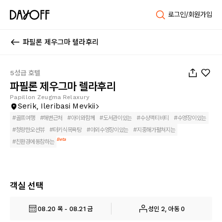
로그인/회원가입
파필론 제우그마 렐라후리
1
/
229
5성급 호텔
파필론 제우그마 렐라후리
Papillon Zeugma Relaxury
Serik, Ileribasi Mevkii
#
골프여행
#
해변근처
#
아이와함께
#
도서관이있는
#
수상액티비티
#
수영장이있는
#
청량한오션뷰
#
터키식목욕탕
#
야외수영장이있는
#
지중해가펼쳐지는
Beta
#
친환경에동참하는
객실 선택
08.20 목 - 08.21 금
성인 2, 아동 0