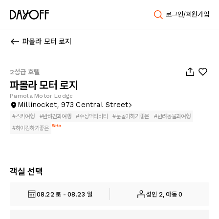
로그인/회원가입
파몰라 모터 로지
1
/
14
2성급 호텔
파몰라 모터 로지
Pamola Motor Lodge
Millinocket, 973 Central Street
#
스키여행
#
반려견과여행
#
수상액티비티
#
눈놀이하기좋은
#
반려동물과여행
Beta
#
하이킹하기좋은
객실 선택
08.22 토 - 08.23 일
성인 2, 아동 0