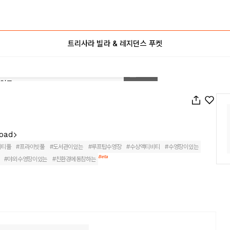
트리사라 빌라 & 레지던스 푸켓
1
/
399
Road
니티풀
#
프라이빗풀
#
도서관이있는
#
루프탑수영장
#
수상액티비티
#
수영장이있는
Beta
#
야외수영장이있는
#
친환경에동참하는