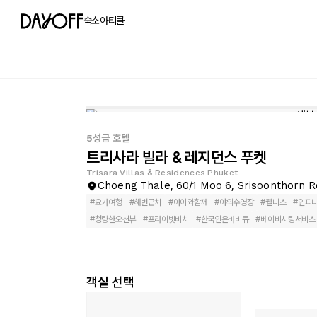
숙소
아티클
5성급 호텔
트리사라 빌라 & 레지던스 푸켓
Trisara Villas & Residences Phuket
Choeng Thale, 60/1 Moo 6, Srisoonthorn 
#
요가여행
#
해변근처
#
아이와함께
#
야외수영장
#
웰니스
#
인피
#
청량한오션뷰
#
프라이빗비치
#
한국인은바비큐
#
베이비시팅서비스
객실 선택