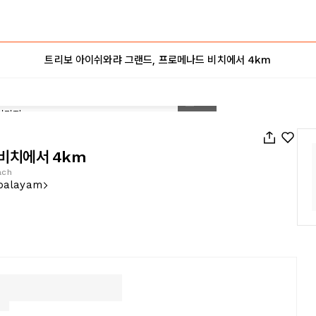
트리보 아이쉬와랴 그랜드, 프로메나드 비치에서 4km
1
/
12
비치에서 4km
ach
r Main Rd Reddiarpalayam