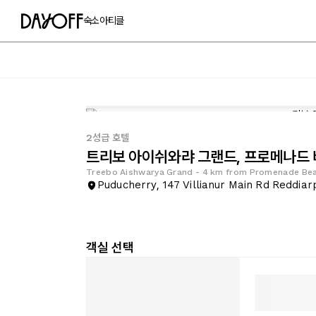
숙소
아티클
2성급 호텔
트리보 아이쉬와랴 그랜드, 프로메나드 
Treebo Aishwarya Grand - 4 km from Promenade Be
Puducherry, 147 Villianu
객실 선택