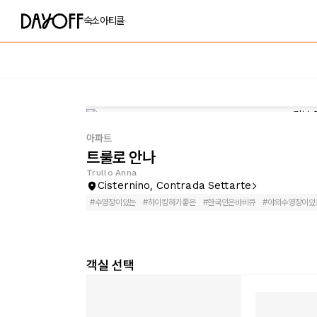
숙소
아티클
아파트
트룰로 안나
Trullo Anna
Cisternino, Contrada Settarte
#
수영장이있는
#
하이킹하기좋은
#
한국인은바비큐
#
야외수영장이있
객실 선택