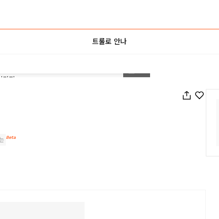
트룰로 안나
1
/
21
Beta
는