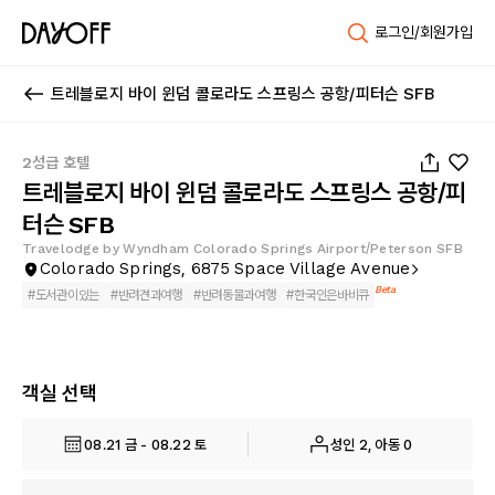
로그인/회원가입
트레블로지 바이 윈덤 콜로라도 스프링스 공항/피터슨 SFB
1
/
39
2성급 호텔
트레블로지 바이 윈덤 콜로라도 스프링스 공항/피
터슨 SFB
Travelodge by Wyndham Colorado Springs Airport/Peterson SFB
Colorado Springs, 6875 Space Village Avenue
Beta
#
도서관이있는
#
반려견과여행
#
반려동물과여행
#
한국인은바비큐
객실 선택
08.21 금 - 08.22 토
성인 2, 아동 0