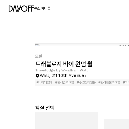
숙소
아티클
모텔
트래블로지 바이 윈덤 월
Travelodge by Wyndham Wall
Wall, 211 10th Avenue
#
아이와함께
#
반려견과여행
#
수영장이있는
#
반려동물과여행
#
하
객실 선택