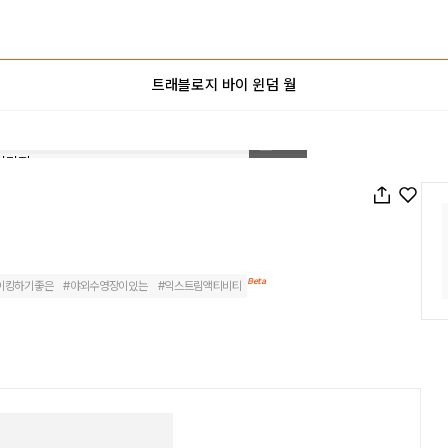
트래블로지 바이 윈덤 월
1
/
85
Beta
이킹하기좋은
#
야외수영장이있는
#
익스트림액티비티