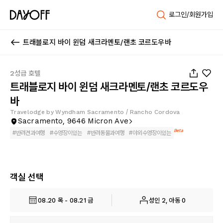
로그인/회원가입
트래블로지 바이 윈덤 새크라멘토/랜초 코르도우바
1
/
18
2성급 호텔
트래블로지 바이 윈덤 새크라멘토/랜초 코르도우
바
Travelodge by Wyndham Sacramento / Rancho Cordova
Sacramento, 9646 Micron Ave
Beta
#
반려견과여행
#
수영장이있는
#
반려동물과여행
#
야외수영장이있는
객실 선택
08.20 목 - 08.21 금
성인 2, 아동 0