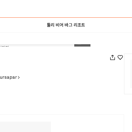
툴리 비어 바그 리조트
1
/
31
hursapar