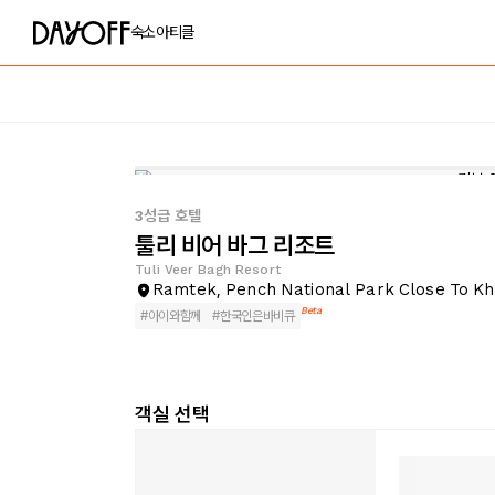
숙소
아티클
3성급 호텔
툴리 비어 바그 리조트
Tuli Veer Bagh Resort
Ramtek, Pench National Park Close To K
Beta
#
아이와함께
#
한국인은바비큐
객실 선택