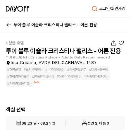
로그인/회원가입
투이 블루 이슬라 크리스티나 팰리스 - 어른 전용
1
/
158
5성급 호텔
투이 블루 이슬라 크리스티나 팰리스 - 어른 전용
TUI BLUE Isla Cristina Palace - Adults Only Recommended
Isla Cristina, AVDA DEL CARNAVAL 148
#
해변근처
#
도서관이있는
#
수영장이있는
#
청량한오션뷰
#
터키식목욕탕
#
하이킹하기좋은
#
한국인은바비큐
#
야외수영장이있는
#
지중해가펼쳐지는
Beta
#
친환경에동참하는
객실 선택
08.23 일 - 08.24 월
성인 2, 아동 0