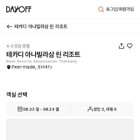
로그인/회원가입
테카디 아나빌라삼 린 리조트
1
/
105
4.5성급 호텔
테카디 아나빌라삼 린 리조트
Reen Resorts Aanavilasam Thekkady
Peermade, SH41
객실 선택
08.23 일 - 08.24 월
성인 2, 아동 0