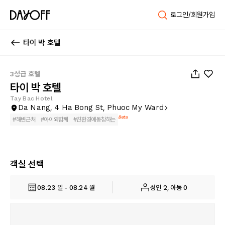
로그인/회원가입
타이 박 호텔
1
/
49
3성급 호텔
타이 박 호텔
Tay Bac Hotel
Da Nang, 4 Ha Bong St, Phuoc My Ward
Beta
#
해변근처
#
아이와함께
#
친환경에동참하는
객실 선택
08.23 일 - 08.24 월
성인 2, 아동 0