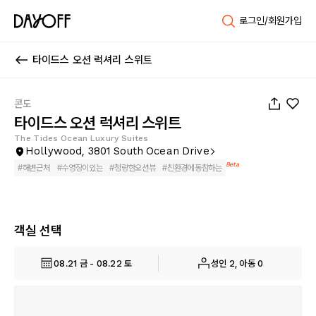
로그인/회원가입
타이드스 오션 럭셔리 스위트
1
/
164
콘도
타이드스 오션 럭셔리 스위트
The Tides Ocean Luxury Suites
Hollywood, 3801 South Ocean Drive
Beta
#
해변근처
#
수영장이있는
#
청량한오션뷰
#
친환경에동참하는
객실 선택
08.21 금 - 08.22 토
성인 2, 아동 0