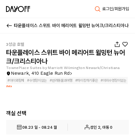
로그인/회원가입
타운플레이스 스위트 바이 메리어트 윌밍턴 뉴어크/크리스티아나
1
/
21
3성급 호텔
타운플레이스 스위트 바이 메리어트 윌밍턴 뉴어
크/크리스티아나
TownePlace Suites by Marriott Wilmington Newark/Christiana
Newark, 410 Eagle Run Rd
#
아이와함께
#
수영장이있는
#
반려동물과여행
#
하이킹하기좋은
#
야외수영장이있는
Beta
객실 선택
08.23 일 - 08.24 월
성인 2, 아동 0